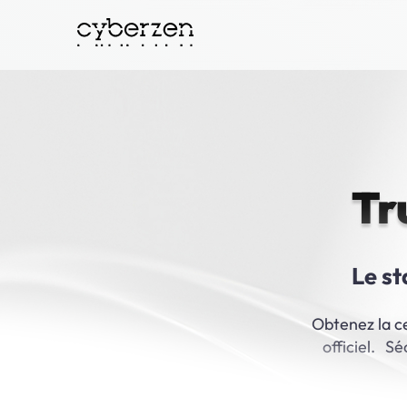
Skip
to
content
Tr
Le st
Obtenez la c
officiel. S