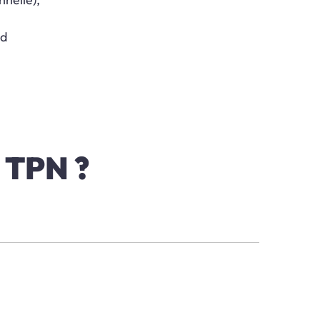
ld
é TPN ?