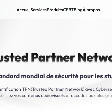
Accueil
Services
Produits
CERT
Blog
À propos
usted Partner Netw
andard mondial de sécurité pour les st
ertification TPN(Trusted Partner Network) avec Cyberze
écurisez vos contenus audiovisuels et accédez aux plus gra