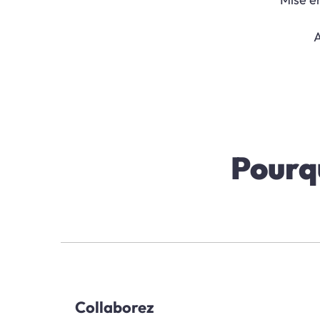
A
Pourqu
Collaborez