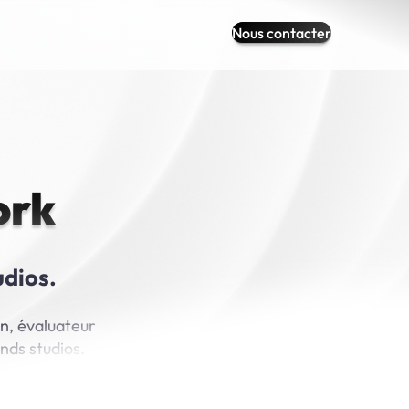
Nous contacter
ork
udios.
n, évaluateur
nds studios.